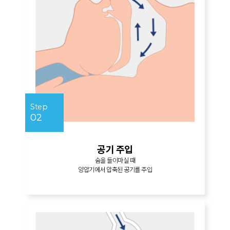
Step
02
공기 주입
숨을 들이마실 때
양압기에서 압축된 공기를 주입