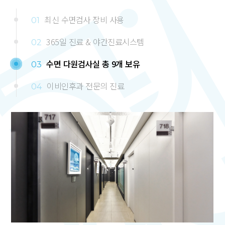
최신 수면검사 장비 사용
01
365일 진료 & 야간진료시스템
02
수면 다원검사실 총 9개 보유
03
이비인후과 전문의 진료
04