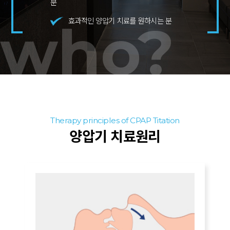
분
효과적인 양압기 치료를 원하시는 분
who?
Therapy principles of CPAP Titation
양압기 치료원리