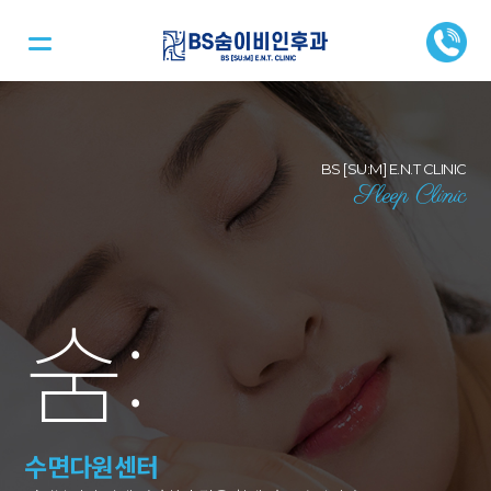
BS [SU:M] E.N.T CLINIC
Sleep Clinic
숨
:
수면다원센터