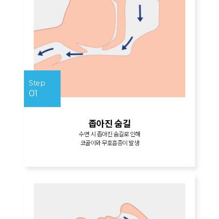
Step
01
좁아진 숨길
수면 시 좁아진 숨길로 인해
코골이와 무호흡증이 발생