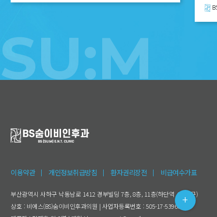
B
SU:M
이용약관
개인정보취급방침
환자권리장전
비급여수가표
부산광역시 사하구 낙동남로 1412 경부빌딩 7층, 8층, 11층(하단역 4번출구)
상호 : 비에스(BS)숨이비인후과의원 | 사업자등록번호 : 505-17-53960