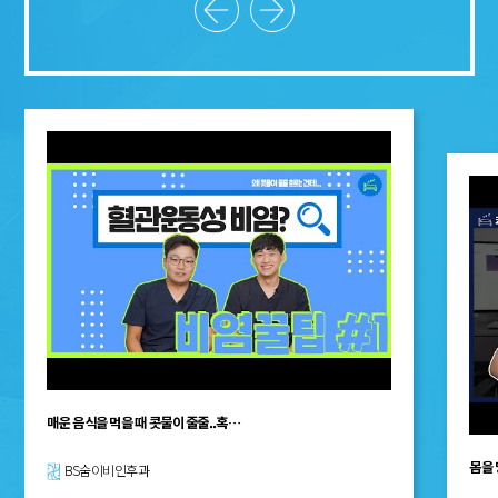
매운 음식을 먹을 때 콧물이 줄줄..혹…
몸을 
BS숨이비인후과