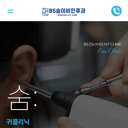
BS [SU:M] E.N.T CLINIC
Ear Clinic
숨
:
귀클리닉