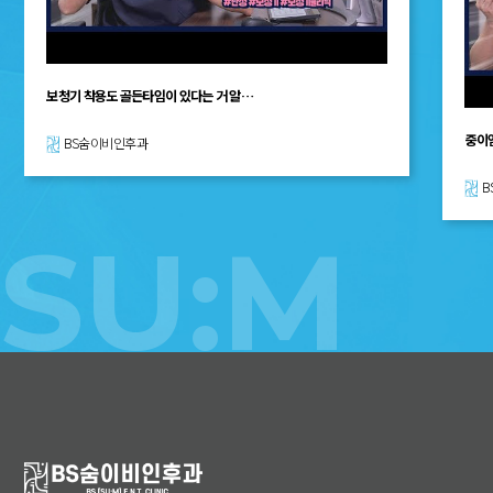
중이염, 흔한 질병이라고 방치하면 큰일…
BS숨이비인후과
SU:M