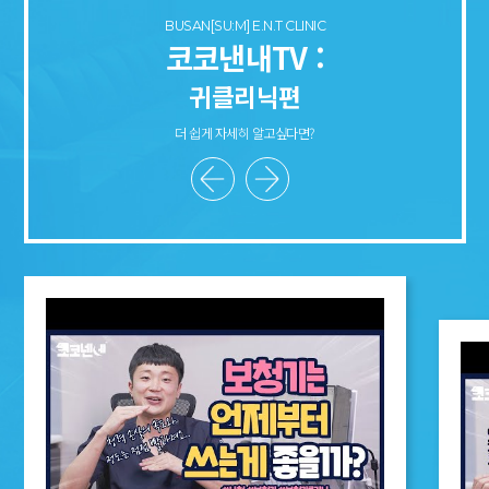
BUSAN[SU:M] E.N.T CLINIC
코코낸내TV :
귀클리닉편
더 쉽게 자세히 알고싶다면?