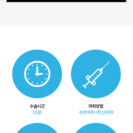
수술시간
마취방법
15분
수면마취+전신마취