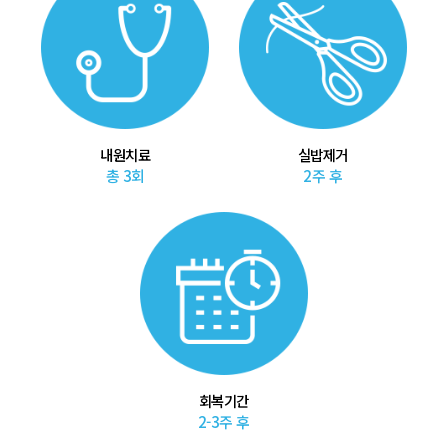
내원치료
실밥제거
총 3회
2주 후
회복기간
2-3주 후