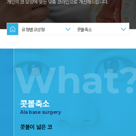
개인의 코 모양에 맞는 맞춤 코라인으로 개선해드립니다.
유형별코성형
콧볼축소
What
콧볼축소
Ala base surgery
콧볼이 넓은 코