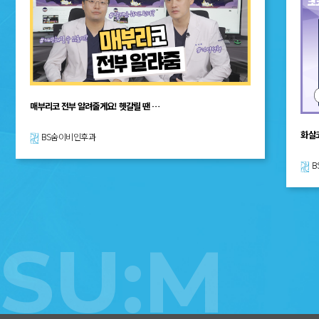
매부리코 전부 알려줄게요! 헷갈릴 땐 …
화살코 
BS숨이비인후과
BS
SU:M