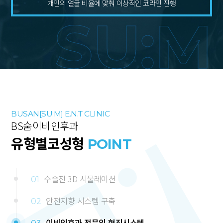
개인의 얼굴 비율에 맞춰 이상적인 코라인 진행
SU:M
BUSAN[SU:M] E.N.T CLINIC
BS숨이비인후과
유형별코성형
POINT
수술전 3D 시물레이션
01
안전지향 시스템 구축
02
이비인후과 전문의 협진시스템
03