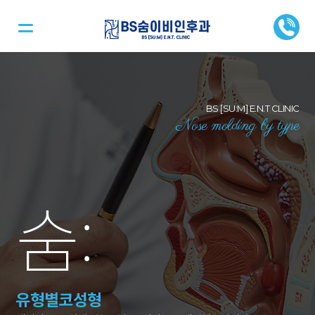
BS [SU:M] E.N.T CLINIC
Nose molding by type
숨
:
유형별코성형