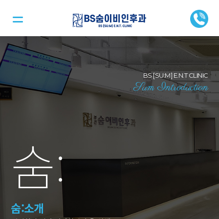
BS [SU:M] E.N.T CLINIC
Sum Introduction
숨
:
숨:소개