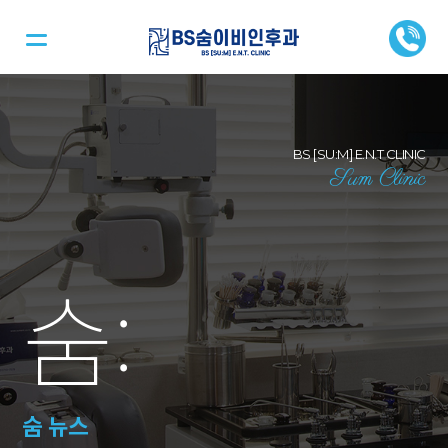
BS [SU:M] E.N.T CLINIC
Sum Clinic
숨
:
숨 뉴스