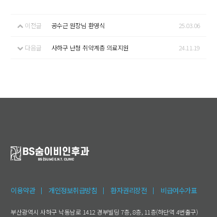
이전글
공수근 원장님 환영식
25.03.06
다음글
사하구 난청 취약계층 의료지원
24.11.19
이용약관
개인정보취급방침
환자권리장전
비급여수가표
부산광역시 사하구 낙동남로 1412 경부빌딩 7층, 8층, 11층(하단역 4번출구)