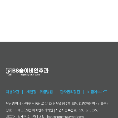
이용약관
개인정보취급방침
환자권리장전
비급여수가표
부산광역시 사하구 낙동남로 1412 경부빌딩 7층, 8층, 11층(하단역 4번출구)
상호 : 비에스(BS)숨이비인후과의원 | 사업자등록번호 : 505-17-53960
대표자 : 정재훈 외 2명 | 메일 : busansument@gmail.com