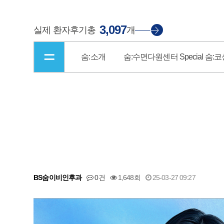
3,097
실제 환자후기
총
개
숨:소개
숨:수면다원센터
Special 숨:
BS숨이비인후과
0건
1,648회
25-03-27 09:27