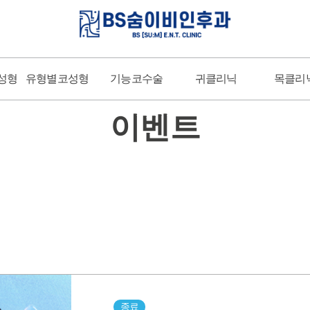
코성형
유형별코성형
기능코수술
귀클리닉
목클리
EVENT
이벤트
종료