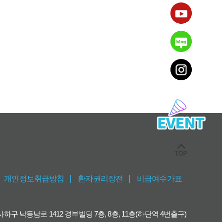
개인정보취급방침
환자권리장전
비급여수가표
구 낙동남로 1412 경부빌딩 7층, 8층, 11층(하단역 4번출구)