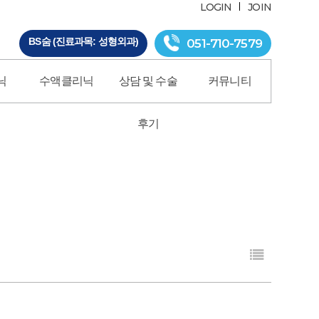
LOGIN
JOIN
BS숨 (진료과목: 성형외과)
051-710-7579
닉
수액클리닉
상담 및 수술
커뮤니티
후기